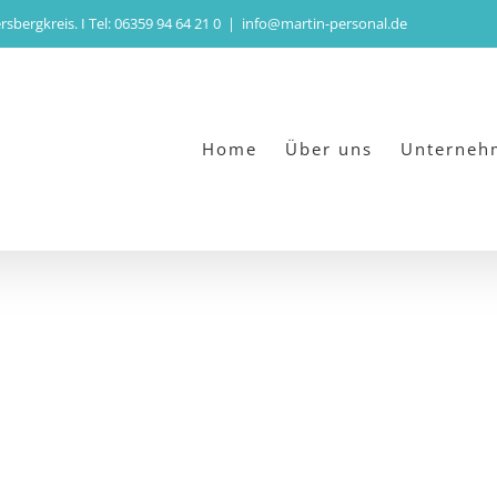
bergkreis. I Tel: 06359 94 64 21 0
|
info@martin-personal.de
Home
Über uns
Unterneh