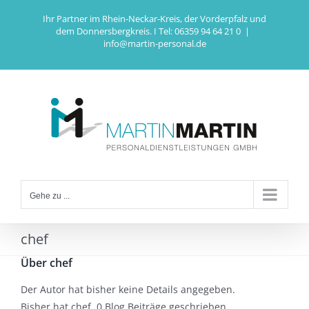
Zum
Ihr Partner im Rhein-Neckar-Kreis, der Vorderpfalz und
Inhalt
dem Donnersbergkreis. I Tel: 06359 94 64 21 0
|
springen
info@martin-personal.de
Gehe zu ...
chef
Über
chef
Der Autor hat bisher keine Details angegeben.
Bisher hat chef, 0 Blog Beiträge geschrieben.